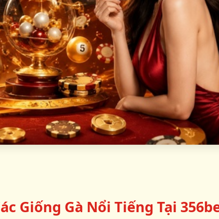
ác Giống Gà Nổi Tiếng Tại 356b