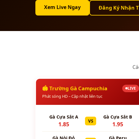
Xem Live Ngay
Đăng Ký Nhận 
Cá
🏟️ Trường Gà Campuchia
LIVE
Phát sóng HD – Cập nhật liên tục
Gà Cựa Sắt A
Gà Cựa Sắt B
VS
1.85
1.95
Gà Nòi Đỏ
Gà Peru