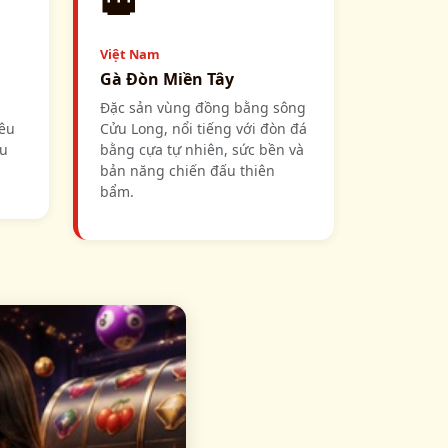
👑
Việt Nam
Gà Đòn Miền Tây
Đặc sản vùng đồng bằng sông
iêu
Cửu Long, nổi tiếng với đòn đá
ấu
bằng cựa tự nhiên, sức bền và
bản năng chiến đấu thiên
bẩm.