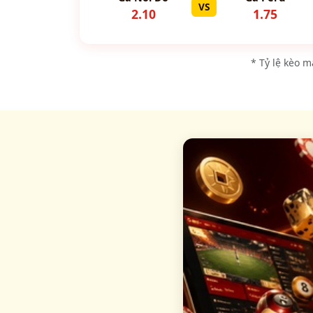
VS
2.10
1.75
* Tỷ lệ kèo m