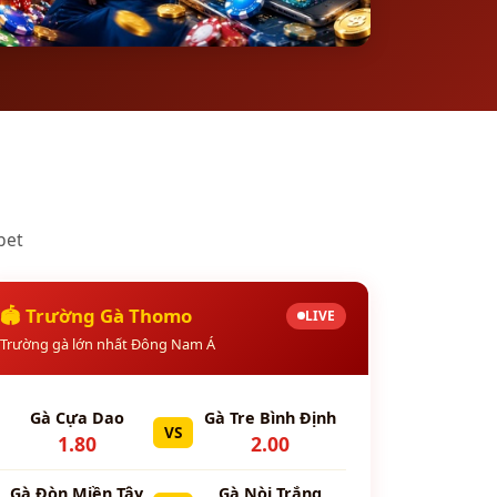
bet
🏟️ Trường Gà Thomo
LIVE
Trường gà lớn nhất Đông Nam Á
Gà Cựa Dao
Gà Tre Bình Định
VS
1.80
2.00
Gà Đòn Miền Tây
Gà Nòi Trắng