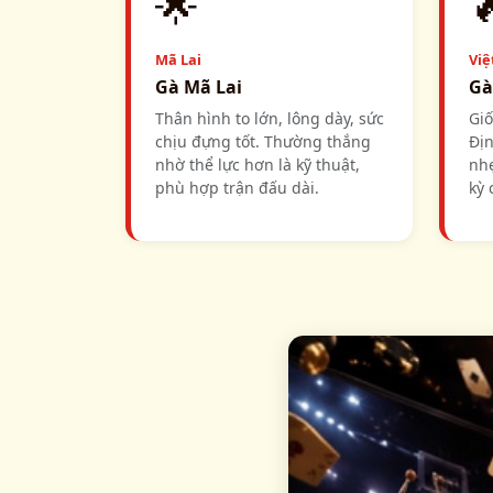
🌟

Mã Lai
Vi
Gà Mã Lai
Gà
Thân hình to lớn, lông dày, sức
Giố
chịu đựng tốt. Thường thắng
Đị
nhờ thể lực hơn là kỹ thuật,
nhẹ
phù hợp trận đấu dài.
kỳ 