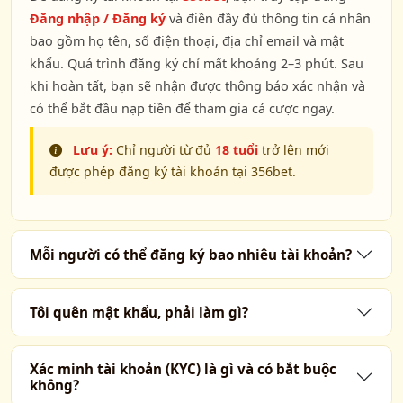
Đăng nhập / Đăng ký
và điền đầy đủ thông tin cá nhân
bao gồm họ tên, số điện thoại, địa chỉ email và mật
khẩu. Quá trình đăng ký chỉ mất khoảng 2–3 phút. Sau
khi hoàn tất, bạn sẽ nhận được thông báo xác nhận và
có thể bắt đầu nạp tiền để tham gia cá cược ngay.
Lưu ý:
Chỉ người từ đủ
18 tuổi
trở lên mới
được phép đăng ký tài khoản tại 356bet.
Mỗi người có thể đăng ký bao nhiêu tài khoản?
Tôi quên mật khẩu, phải làm gì?
Xác minh tài khoản (KYC) là gì và có bắt buộc
không?