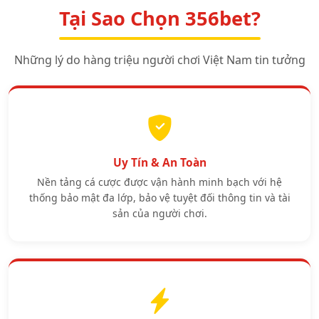
Tại Sao Chọn 356bet?
Những lý do hàng triệu người chơi Việt Nam tin tưởng
Uy Tín & An Toàn
Nền tảng cá cược được vận hành minh bạch với hệ
thống bảo mật đa lớp, bảo vệ tuyệt đối thông tin và tài
sản của người chơi.