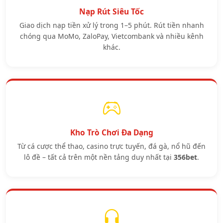
Nạp Rút Siêu Tốc
Giao dịch nạp tiền xử lý trong 1–5 phút. Rút tiền nhanh
chóng qua MoMo, ZaloPay, Vietcombank và nhiều kênh
khác.
Kho Trò Chơi Đa Dạng
Từ cá cược thể thao, casino trực tuyến, đá gà, nổ hũ đến
lô đề – tất cả trên một nền tảng duy nhất tại
356bet
.