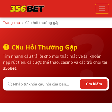
Trang chủ
Câu hỏi thường gặp
Câu Hỏi Thường Gặp
Tìm nhanh câu trả lời cho mọi thắc mắc về tài khoản,
nạp rút tiền, cá cược thể thao, casino và các trò chơi tại
356bet
.
Tìm kiếm