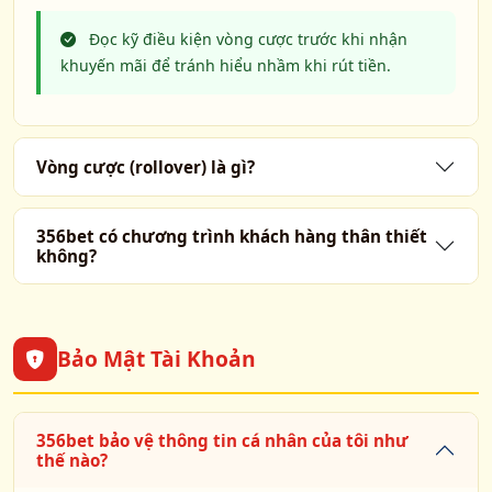
Đọc kỹ điều kiện vòng cược trước khi nhận
khuyến mãi để tránh hiểu nhầm khi rút tiền.
Vòng cược (rollover) là gì?
356bet có chương trình khách hàng thân thiết
không?
Bảo Mật Tài Khoản
356bet bảo vệ thông tin cá nhân của tôi như
thế nào?