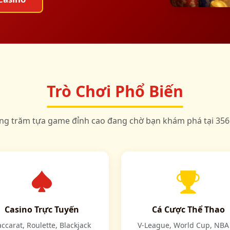
Trò Chơi Phổ Biến
ng trăm tựa game đỉnh cao đang chờ bạn khám phá tại 356
Casino Trực Tuyến
Cá Cược Thể Thao
ccarat, Roulette, Blackjack
V-League, World Cup, NBA