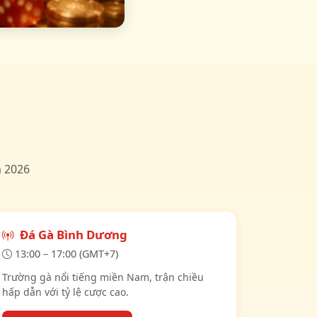
m 2026
Đá Gà Bình Dương
13:00 – 17:00 (GMT+7)
Trường gà nổi tiếng miền Nam, trận chiều
hấp dẫn với tỷ lệ cược cao.