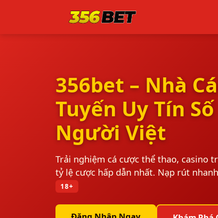
356bet – Nhà Cá
Tuyến Uy Tín Số
Người Việt
Trải nghiệm cá cược thể thao, casino tr
tỷ lệ cược hấp dẫn nhất. Nạp rút nha
18+
Đăng Nhập Ngay
Khám Phá 