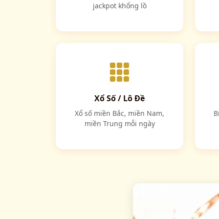
jackpot khổng lồ
Xổ Số / Lô Đề
Xổ số miền Bắc, miền Nam,
B
miền Trung mỗi ngày