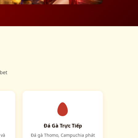
bet
Đá Gà Trực Tiếp
 và
Đá gà Thomo, Campuchia phát