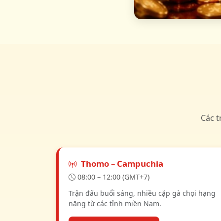
Các t
Thomo – Campuchia
08:00 – 12:00 (GMT+7)
Trận đấu buổi sáng, nhiều cặp gà chọi hạng
nặng từ các tỉnh miền Nam.