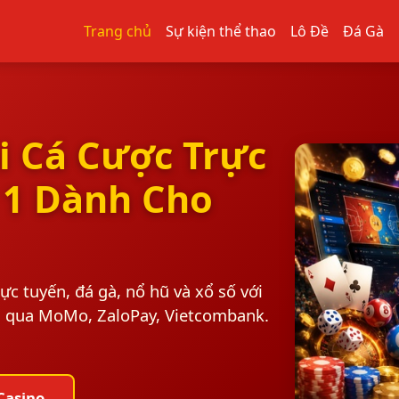
Trang chủ
Sự kiện thể thao
Lô Đề
Đá Gà
i Cá Cược Trực
 1 Dành Cho
ực tuyến, đá gà, nổ hũ và xổ số với
nh qua MoMo, ZaloPay, Vietcombank.
Casino